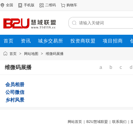
全国
手机版
二维码
购物车
首页
资讯
城乡交易所
投资商联盟
项目招商
资源联盟
首页
>
网站地图
>
维微码展播
维微码展播
a
b
c
d
会员相册
公司微信
乡村风景
网站首页
|
B2U慧域联盟
|
联系我们
|