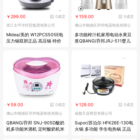
￥299.00
￥159.00
0成交
0成交
浙江太平洋经贸集团有限公司
佛山市顺德区乔邦电器制造有限公
司
Midea/美的 W12PCS505E电
多功能榨汁机家用电动水果豆
压力锅双胆正品 高压锅 特价
浆QBANG/乔邦JRJ-511婴儿
厨房必备品
果汁原汁机
￥59.00
￥129.00
0成交
0成交
佛山市顺德区乔邦电器制造有限公
成都天居商贸有限公司
司
QBANG/乔邦 SNJ-905D酸奶
Supor/苏泊尔 HFK26E-130电
机多功能米酒机 定时酸奶机米
火锅 多功能 学生电热锅 正品
酒机 包邮
特价