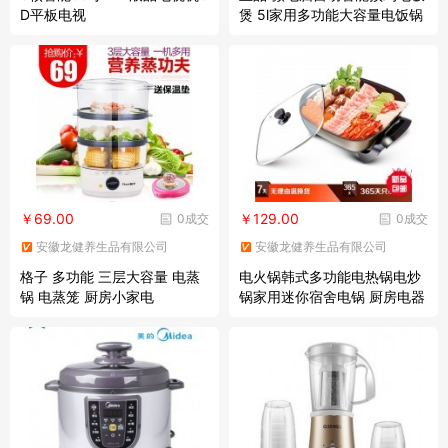
D平板电视
煲 5l家用多功能大容量电饭锅
4l-6l
￥69.00
￥129.00
0成交
0成交
安徽龙健养生品有限公司
安徽龙健养生品有限公司
格子 多功能 三层大容量 电蒸
电火锅韩式多功能电热锅电炒
锅 电蒸笼 厨房小家电
锅家用迷你宿舍电锅 厨房电器
小家电