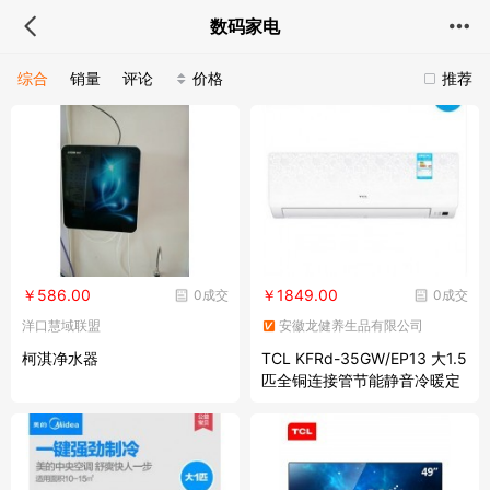
数码家电
综合
销量
评论
价格
推荐
￥586.00
￥1849.00
0成交
0成交
洋口慧域联盟
安徽龙健养生品有限公司
柯淇净水器
TCL KFRd-35GW/EP13 大1.5
匹全铜连接管节能静音冷暖定
速空调