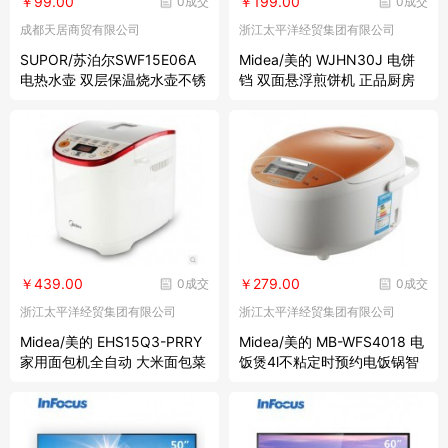
￥99.00
￥199.00
0成交
0成交
成都天居商贸有限公司
浙江太平洋经贸集团有限公司
SUPOR/苏泊尔SWF15E06A
Midea/美的 WJHN30J 电饼
电热水壶 双层保温烧水壶不锈
铛 双面悬浮煎饼机 正品厨房
钢开水壶包邮
必备小家电
￥439.00
￥279.00
0成交
0成交
浙江太平洋经贸集团有限公司
浙江太平洋经贸集团有限公司
Midea/美的 EHS15Q3-PRRY
Midea/美的 MB-WFS4018 电
家用面包机全自动 大米面包菜
饭煲4l不粘定时预约电饭锅智
单包邮特价
能家电正品